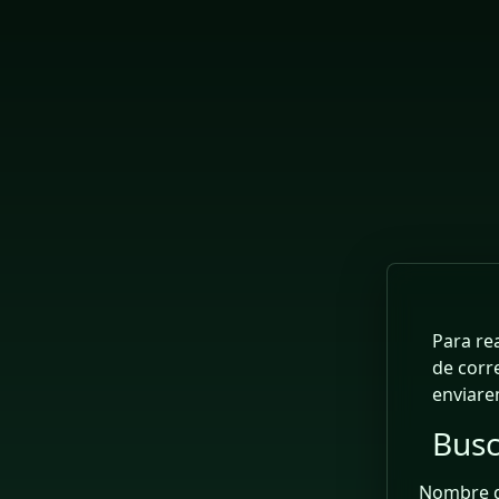
Salta al contenido principal
Para re
de corr
enviare
Busc
Busc
Nombre d